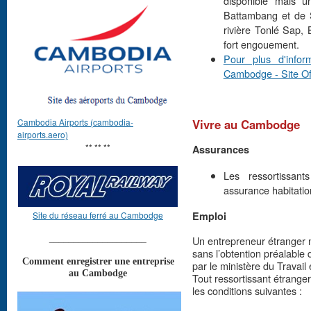
disponible mais u
Battambang et de S
rivière Tonlé Sap,
fort engouement.
Pour plus d'infor
Cambodge - Site Off
Cambodia Airports (cambodia-
Vivre au Cambodge
airports.aero)
** ** **
Assurances
Les ressortissan
assurance habitatio
Site du réseau ferré au Cambodge
Emploi
____________________
Un entrepreneur étranger n
sans l’obtention préalable 
Comment enregistrer une entreprise
par le ministère du Travail
au Cambodge
Tout ressortissant étranger
les conditions suivantes :