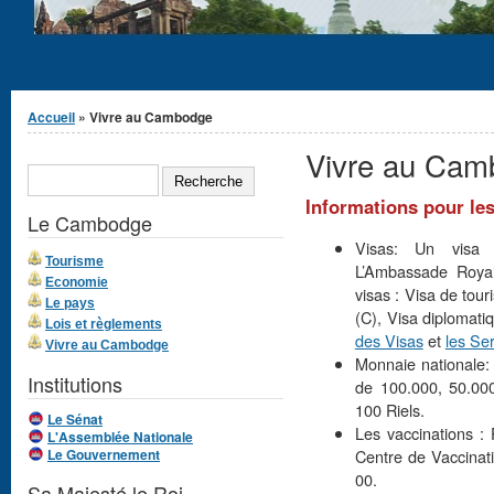
Vous êtes ici
Accueil
» Vivre au Cambodge
Vivre au Cam
Formulaire de
RECHERCHE
recherche
Informations pour le
Le Cambodge
Visas: Un visa 
Tourisme
L’Ambassade Royal
Economie
visas : Visa de tour
Le pays
(C), Visa diplomati
Lois et règlements
des Visas
et
les Se
Vivre au Cambodge
Monnaie nationale: 
Institutions
de 100.000, 50.00
100 Riels.
Le Sénat
Les vaccinations : 
L'Assemblée Nationale
Le Gouvernement
Centre de Vaccinati
00.
Sa Majesté le Roi