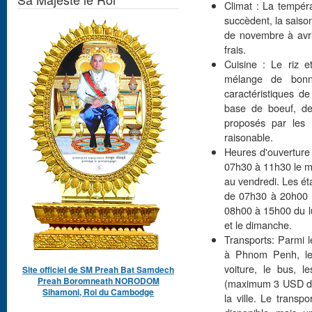
Climat : La tempé
succèdent, la saiso
de novembre à avri
frais.
Cuisine : Le riz 
mélange de bonn
caractéristiques d
base de boeuf, de
proposés par les
raisonable.
Heures d'ouverture
07h30 à 11h30 le ma
au vendredi. Les ét
de 07h30 à 20h00 t
08h00 à 15h00 du l
et le dimanche.
Transports: Parmi 
à Phnom Penh, les
voiture, le bus, l
Site officiel de SM Preah Bat Samdech
Preah Boromneath NORODOM
(maximum 3 USD de 
Sihamoni, Roi du Cambodge
la ville. Le trans