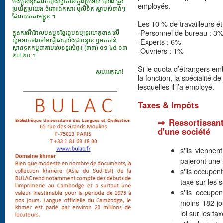
បងប្អូនខ្មែរដែលកំពុងស្នាក់នៅក្នុងប្រទេស បារាំង ត្រូវ
employés.
ប្រយ័ត្នប្រយែង ចំពោះឯកសារ​ ឬលិខិត ស្នាមសំខាន់ៗ
ដែលយកតាមខ្លួន ។
Les 10 % de travailleurs é
-Personnel de bureau : 3
ក្នុងករណីដែលបងប្អូនខ្មែរជួបឧប្បទ្ទវហេតុខាង លើ
សូមទាក់ទងទៅអាជ្ញាធរបារាំងជាបន្ទាន់ ឬមកកាន់
-Experts : 6%
ស្ថានទូតកម្ពុជាតាមលេខទូរស័ព្ទ៖ (៣៣) ០១ ៤៥ ០៣
-Ouvriers : 1%
៤៧ ២០ ។
Si le quota d’étrangers em
សូមអរគុណ!
la fonction, la spécialité d
lesquelles il l’a employé.
___________________________
Taxes & Impôts
⇒ Ressortissant
d'une société
s'ils vienne
paieront une 
s'ils occupent
taxe sur les s
s'ils occupe
moins 182 jou
loi sur les ta