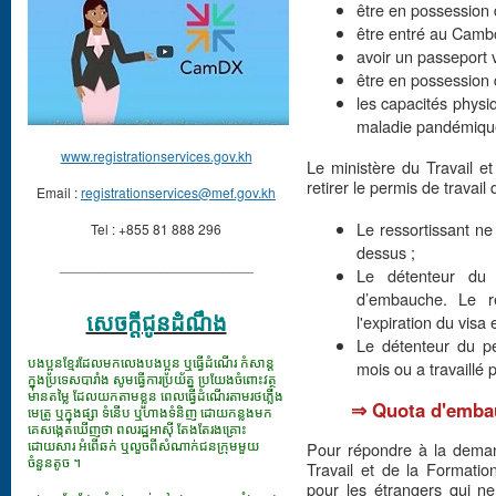
être en possession d
être entré au Camb
avoir un passeport v
être en possession 
les capacités physiq
maladie pandémiqu
www.registrationservices.gov.kh
Le ministère du Travail et
retirer le permis de travail
Email :
registrationservices@mef.gov.kh
Le ressortissant ne
Tel : +855 81 888 296
dessus ;
_________________________
Le détenteur du 
d’embauche. Le re
សេចក្ដីជូនដំណឹង
l'expiration du visa 
Le détenteur du pe
បងប្អូនខ្មែរដែលមកលេងបងប្អូន ឬធ្វើដំណើរ កំសាន្ត
mois ou a travaillé
ក្នុងប្រទេសបារាំង សូមធ្វើការប្រយ័ត្ន ប្រយែងចំពោះវត្ថុ
មានតម្លៃ ដែលយកតាមខ្លួន ពេលធ្វើដំណើរតាមរថភ្លើង
⇒ Quota d'embau
មេត្រូ ឬក្នុងផ្សា ទំនើប ឬហាងទំនិញ ដោយកន្លងមក
គេសង្កេតឃើញថា ពលរដ្ឋអាស៊ី តែងតែរងគ្រោះ
ដោយសារ អំពើឆក់ ឬលួចពីសំណាក់ជនក្រុមមួយ
Pour répondre à la demand
ចំនួនតូច ។
Travail et de la Formatio
pour les étrangers qui n