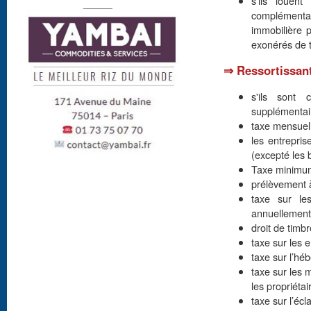
s'ils louen
______
complémenta
immobilière p
exonérés de t
⇒ Ressortissant
s'ils sont 
supplémentair
taxe mensuell
les entrepri
(excepté les 
Taxe minimu
prélèvement 
taxe sur le
annuellement
droit de timbr
taxe sur les e
taxe sur l’hé
taxe sur les 
les propriétai
taxe sur l’écl