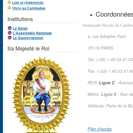
Lois et règlements
Vivre au Cambodge
Coordonnée
Institutions
Ambassade Royale du Cambo
Le Sénat
L'Assemblée Nationale
4, rue Adolphe Yvon
Le Gouvernement
Sa Majesté le Roi
75116 PARIS
Tel. (+33) 1.45.03.47.20
Fax. (+33) 1.45.03.47.4
RER:
Ligne C
- Avenue 
Métro:
Ligne 9
- Rue d
Véhicule: Porte de la M
Plan d'accès