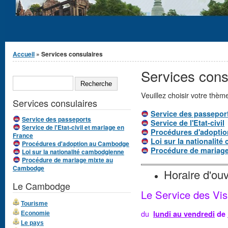
Vous êtes ici
Accueil
» Services consulaires
Services cons
Formulaire de
RECHERCHE
recherche
Veuillez choisir votre thème
Services consulaires
Service des passepor
Service des passeports
Service de l'Etat-civil
Service de l'Etat-civil et mariage en
Procédures d'adopti
France
Loi sur la nationalit
Procédures d'adoption au Cambodge
Procédure de mariage
Loi sur la nationalité cambodgienne
Procédure de mariage mixte au
Cambodge
Horaire d'ou
Le Cambodge
Le Service des Vis
Tourisme
du
lundi au vendredi
de
Economie
Le pays