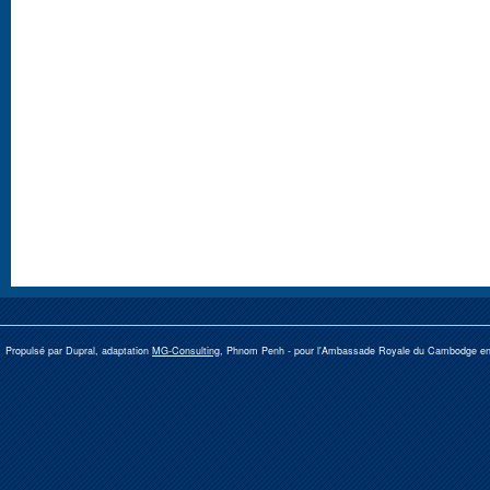
Propulsé par Dupral, adaptation
MG-Consulting
, Phnom Penh -
pour l'Ambassade Royale du Cambodge e