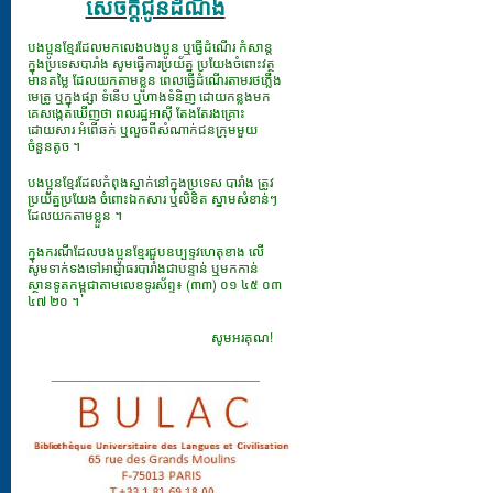
សេចក្ដីជូនដំណឹង
បងប្អូនខ្មែរដែលមកលេងបងប្អូន ឬធ្វើដំណើរ កំសាន្ត
ក្នុងប្រទេសបារាំង សូមធ្វើការប្រយ័ត្ន ប្រយែងចំពោះវត្ថុ
មានតម្លៃ ដែលយកតាមខ្លួន ពេលធ្វើដំណើរតាមរថភ្លើង
មេត្រូ ឬក្នុងផ្សា ទំនើប ឬហាងទំនិញ ដោយកន្លងមក
គេសង្កេតឃើញថា ពលរដ្ឋអាស៊ី តែងតែរងគ្រោះ
ដោយសារ អំពើឆក់ ឬលួចពីសំណាក់ជនក្រុមមួយ
ចំនួនតូច ។
បងប្អូនខ្មែរដែលកំពុងស្នាក់នៅក្នុងប្រទេស បារាំង ត្រូវ
ប្រយ័ត្នប្រយែង ចំពោះឯកសារ​ ឬលិខិត ស្នាមសំខាន់ៗ
ដែលយកតាមខ្លួន ។
ក្នុងករណីដែលបងប្អូនខ្មែរជួបឧប្បទ្ទវហេតុខាង លើ
សូមទាក់ទងទៅអាជ្ញាធរបារាំងជាបន្ទាន់ ឬមកកាន់
ស្ថានទូតកម្ពុជាតាមលេខទូរស័ព្ទ៖ (៣៣) ០១ ៤៥ ០៣
៤៧ ២០ ។
សូមអរគុណ!
___________________________