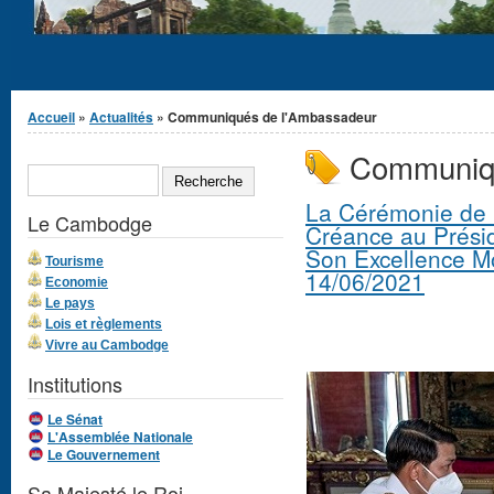
Vous êtes ici
Accueil
»
Actualités
» Communiqués de l'Ambassadeur
Communiqu
Formulaire de
RECHERCHE
recherche
La Cérémonie de P
Le Cambodge
Créance au Présid
Son Excellence M
Tourisme
14/06/2021
Economie
Le pays
Lois et règlements
Vivre au Cambodge
Institutions
Le Sénat
L'Assemblée Nationale
Le Gouvernement
Sa Majesté le Roi