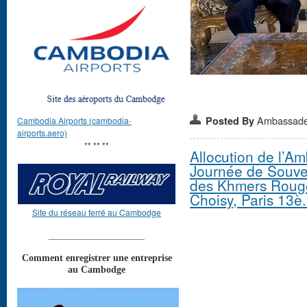
Ambassad
Posted By
Cambodia Airports (cambodia-
airports.aero)
** ** **
Allocution de l’
Journée de Souven
des Khmers Rouge
Choisy, Paris 13è.
Site du réseau ferré au Cambodge
____________________
Comment enregistrer une entreprise
au Cambodge