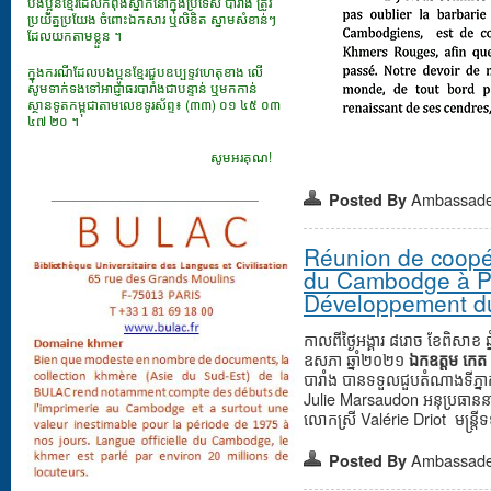
បងប្អូនខ្មែរដែលកំពុងស្នាក់នៅក្នុងប្រទេស បារាំង ត្រូវ
ប្រយ័ត្នប្រយែង ចំពោះឯកសារ​ ឬលិខិត ស្នាមសំខាន់ៗ
ដែលយកតាមខ្លួន ។
ក្នុងករណីដែលបងប្អូនខ្មែរជួបឧប្បទ្ទវហេតុខាង លើ
សូមទាក់ទងទៅអាជ្ញាធរបារាំងជាបន្ទាន់ ឬមកកាន់
ស្ថានទូតកម្ពុជាតាមលេខទូរស័ព្ទ៖ (៣៣) ០១ ៤៥ ០៣
៤៧ ២០ ។
សូមអរគុណ!
___________________________
Ambassad
Posted By
Réunion de coopé
du Cambodge à Pa
Développement du
កាលពីថ្ងៃអង្គារ ៨រោច ខែពិសាខ ឆ្ន
ឧសភា​ ​ឆ្នាំ២០២១
ឯកឧត្តម
កេត 
បារាំង បានទទួលជួបតំណាងទីភ្នាក់ង
Julie Marsaudon អនុប្រធាននាយក
លោកស្រី Valérie Driot មន្ត្រីទទ
Ambassad
Posted By