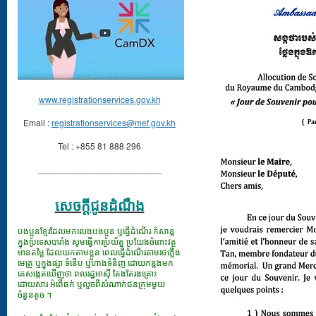
www.registrationservices.gov.kh
Email :
registrationservices@mef.gov.kh
Tel : +855 81 888 296
_________________________
សេចក្ដីជូនដំណឹង
បងប្អូនខ្មែរដែលមកលេងបងប្អូន ឬធ្វើដំណើរ កំសាន្ត
ក្នុងប្រទេសបារាំង សូមធ្វើការប្រយ័ត្ន ប្រយែងចំពោះវត្ថុ
មានតម្លៃ ដែលយកតាមខ្លួន ពេលធ្វើដំណើរតាមរថភ្លើង
មេត្រូ ឬក្នុងផ្សា ទំនើប ឬហាងទំនិញ ដោយកន្លងមក
គេសង្កេតឃើញថា ពលរដ្ឋអាស៊ី តែងតែរងគ្រោះ
ដោយសារ អំពើឆក់ ឬលួចពីសំណាក់ជនក្រុមមួយ
ចំនួនតូច ។