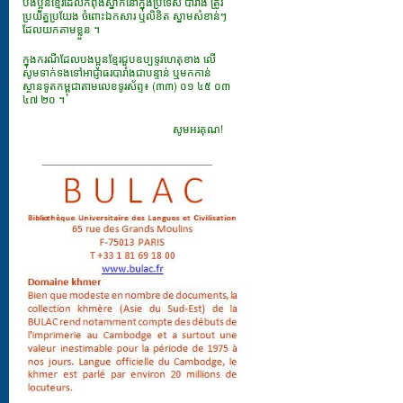
បងប្អូនខ្មែរដែលកំពុងស្នាក់នៅក្នុងប្រទេស បារាំង ត្រូវ
ប្រយ័ត្នប្រយែង ចំពោះឯកសារ​ ឬលិខិត ស្នាមសំខាន់ៗ
ដែលយកតាមខ្លួន ។
ក្នុងករណីដែលបងប្អូនខ្មែរជួបឧប្បទ្ទវហេតុខាង លើ
សូមទាក់ទងទៅអាជ្ញាធរបារាំងជាបន្ទាន់ ឬមកកាន់
ស្ថានទូតកម្ពុជាតាមលេខទូរស័ព្ទ៖ (៣៣) ០១ ៤៥ ០៣
៤៧ ២០ ។
សូមអរគុណ!
___________________________