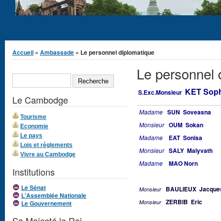
Vous êtes ici
Accueil
»
Ambassade
» Le personnel diplomatique
Le personnel 
Formulaire de
RECHERCHE
recherche
KET Sop
S.Exc.Monsieur
Le Cambodge
Madame
SUN Soveasna
Tourisme
Monsieur
OUM Sokan
Economie
Le pays
Madame
EAT Sonisa
Lois et règlements
Monsieur
SALY Malyvath
Vivre au Cambodge
Madame
MAO Norn
Institutions
Le Sénat
BAULIEUX Jacque
Monsieur
L'Assemblée Nationale
ZERBIB Eric
Monsieur
Le Gouvernement
Sa Majesté le Roi