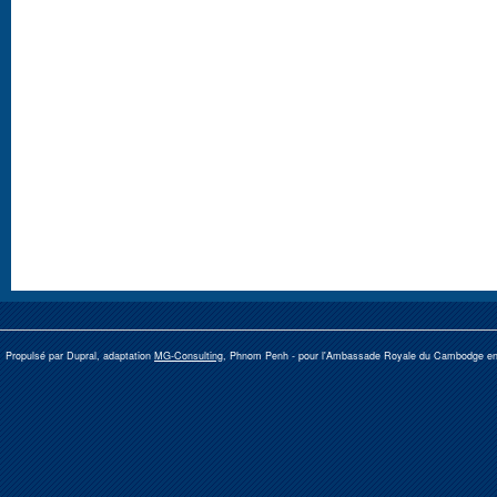
Propulsé par Dupral, adaptation
MG-Consulting
, Phnom Penh -
pour l'Ambassade Royale du Cambodge e