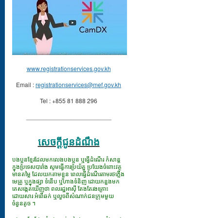
www.registrationservices.gov.kh
Email :
registrationservices@mef.gov.kh
Tel : +855 81 888 296
_________________________
សេចក្ដីជូនដំណឹង
បងប្អូនខ្មែរដែលមកលេងបងប្អូន ឬធ្វើដំណើរ កំសាន្ត
ក្នុងប្រទេសបារាំង សូមធ្វើការប្រយ័ត្ន ប្រយែងចំពោះវត្ថុ
មានតម្លៃ ដែលយកតាមខ្លួន ពេលធ្វើដំណើរតាមរថភ្លើង
មេត្រូ ឬក្នុងផ្សា ទំនើប ឬហាងទំនិញ ដោយកន្លងមក
គេសង្កេតឃើញថា ពលរដ្ឋអាស៊ី តែងតែរងគ្រោះ
ដោយសារ អំពើឆក់ ឬលួចពីសំណាក់ជនក្រុមមួយ
ចំនួនតូច ។