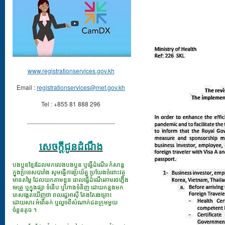
www.registrationservices.gov.kh
Email :
registrationservices@mef.gov.kh
Tel : +855 81 888 296
_________________________
សេចក្ដីជូនដំណឹង
បងប្អូនខ្មែរដែលមកលេងបងប្អូន ឬធ្វើដំណើរ កំសាន្ត
ក្នុងប្រទេសបារាំង សូមធ្វើការប្រយ័ត្ន ប្រយែងចំពោះវត្ថុ
មានតម្លៃ ដែលយកតាមខ្លួន ពេលធ្វើដំណើរតាមរថភ្លើង
មេត្រូ ឬក្នុងផ្សា ទំនើប ឬហាងទំនិញ ដោយកន្លងមក
គេសង្កេតឃើញថា ពលរដ្ឋអាស៊ី តែងតែរងគ្រោះ
ដោយសារ អំពើឆក់ ឬលួចពីសំណាក់ជនក្រុមមួយ
ចំនួនតូច ។