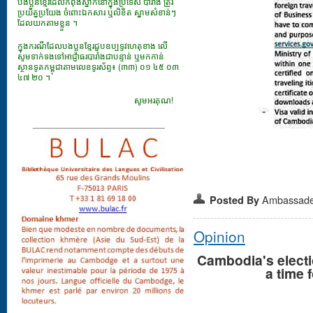
បងប្អូនខ្មែរដែលកំពុងស្នាក់នៅក្នុងប្រទេស បារាំង ត្រូវ
ប្រយ័ត្នប្រយែង ចំពោះឯកសារ​ ឬលិខិត ស្នាមសំខាន់ៗ
ដែលយកតាមខ្លួន ។
ក្នុងករណីដែលបងប្អូនខ្មែរជួបឧប្បទ្ទវហេតុខាង លើ
សូមទាក់ទងទៅអាជ្ញាធរបារាំងជាបន្ទាន់ ឬមកកាន់
ស្ថានទូតកម្ពុជាតាមលេខទូរស័ព្ទ៖ (៣៣) ០១ ៤៥ ០៣
៤៧ ២០ ។
សូមអរគុណ!
___________________________
Ambassad
Posted By
Opinion
Cambodia's electio
a time 