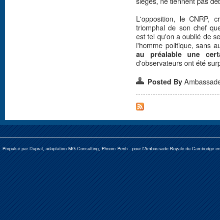
sièges, ne tiennent pas de
L'opposition, le CNRP, cr
triomphal de son chef que
est tel qu'on a oublié de 
l'homme politique, sans a
au préalable une cert
d'observateurs ont été surp
Ambassad
Posted By
Propulsé par Dupral, adaptation
MG-Consulting
, Phnom Penh -
pour l'Ambassade Royale du Cambodge e