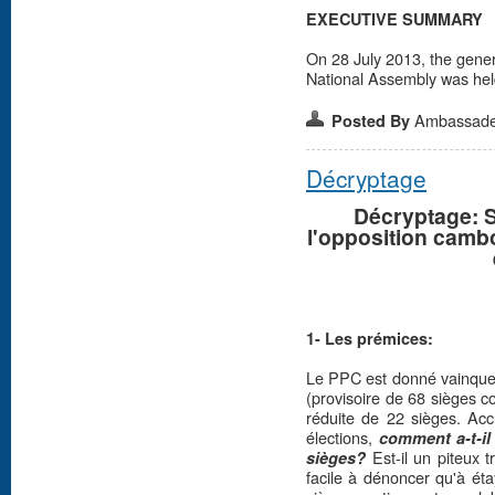
EXECUTIVE SUMMARY
On 28 July 2013, the gener
National Assembly was held
Ambassad
Posted By
Décryptage
Décryptage: S
l'opposition camb
1- Les prémices:
Le PPC est donné vainqueur
(provisoire de 68 sièges c
réduite de 22 sièges. Acc
élections,
comment a-t-il 
Est-il un piteux 
sièges?
facile à dénoncer qu'à éta