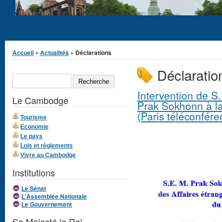
Vous êtes ici
Accueil
»
Actualités
» Déclarations
Déclaratio
Formulaire de
RECHERCHE
recherche
Intervention de S.
Le Cambodge
Prak Sokhonn à l
(Paris téléconfér
Tourisme
Economie
Le pays
Lois et règlements
Vivre au Cambodge
Institutions
Le Sénat
L'Assemblée Nationale
Le Gouvernement
Sa Majesté le Roi