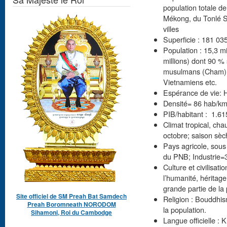
population totale de
Mékong, du Tonlé Sa
villes
Superficie : 181 03
Population : 15,3 
millions) dont 90 %
musulmans (Cham), 
Vietnamiens etc.
Espérance de vie: 
Densité= 86 hab/km
PIB/habitant : 1.6
Climat tropical, ch
octobre; saison sèc
Pays agricole, sou
du PNB; Industrie=
Culture et civilisat
l’humanité, héritag
grande partie de la 
Site officiel de SM Preah Bat Samdech
Religion : Bouddhism
Preah Boromneath NORODOM
la population.
Sihamoni, Roi du Cambodge
Langue officielle : 