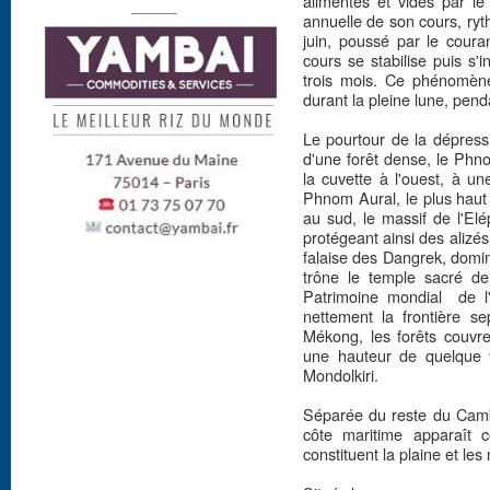
alimentés et vidés par le
______
annuelle de son cours, ry
juin, poussé par le cour
cours se stabilise puis s'
trois mois. Ce phénomèn
durant la pleine lune, penda
Le pourtour de la dépress
d'une forêt dense, le Ph
la cuvette à l'ouest, à 
Phnom Aural, le plus hau
au sud, le massif de l'El
protégeant ainsi des alizés
falaise des Dangrek, domi
trône le temple sacré de
Patrimoine mondial de l'
nettement la frontière se
Mékong, les forêts couvre
une hauteur de quelque 
Mondolkiri.
Séparée du reste du Camb
côte maritime apparaît
constituent la plaine et l