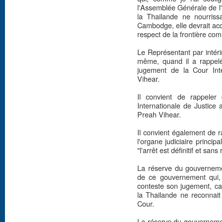
l'Assemblée Générale de l'
la Thailande ne nourrissa
Cambodge, elle devrait acc
respect de la frontière co
Le Représentant par intéri
même, quand il a rappelé
jugement de la Cour Inte
Vihear.
Il convient de rappele
Internationale de Justice
Preah Vihear.
Il convient également de r
l'organe judiciaire princip
"l'arrêt est définitif et sans
La réserve du gouvernemen
de ce gouvernement qui, 
conteste son jugement, car
la Thailande ne reconnait q
Cour.
La réserve du gouverneme