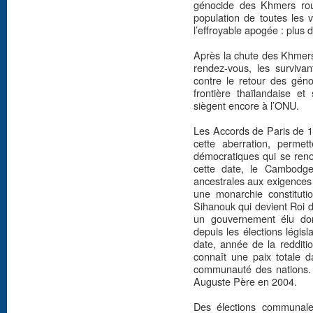
génocide des Khmers roug
population de toutes les 
l’effroyable apogée : plus d
Après la chute des Khmers 
rendez-vous, les survivan
contre le retour des géno
frontière thaïlandaise e
siègent encore à l’ONU.
Les Accords de Paris de 1
cette aberration, permet
démocratiques qui se reno
cette date, le Cambodge 
ancestrales aux exigences 
une monarchie constitutio
Sihanouk qui devient Roi 
un gouvernement élu do
depuis les élections légis
date, année de la redditi
connaît une paix totale d
communauté des nations
Auguste Père en 2004.
Des élections communales