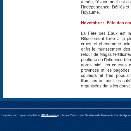
année, l’événement est 
l’Indépendance. Défilés et
Royaume.
Novembre : Fête des eau
La Fête des Eaux est la 
Rituellement fixée à la p
crues, et phénomène uniqu
enfin le mûrissement des 
retour de Nagas fertilisateu
poétique de l'influence bé
après midi, les courses 
provinces et les pagodes
couleurs et très populai
illuminés animent les soi
organisées dans les douve
Propulsé par Dupral, adaptation
MG-Consulting
, Phnom Penh -
pour l'Ambassade Royale du Cambodge e