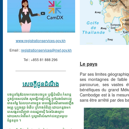
www.registrationservices.gov.kh
Email :
registrationservices@mef.gov.kh
Tel : +855 81 888 296
Le pays
_________________________
Par ses limites géographiq
ses montagnes de faible 
សេចក្ដីជូនដំណឹង
parcourue, ses vastes é
bénéfiques du grand Mékon
បងប្អូនខ្មែរដែលមកលេងបងប្អូន ឬធ្វើដំណើរ កំសាន្ត
Cambodge est à la mesure 
ក្នុងប្រទេសបារាំង សូមធ្វើការប្រយ័ត្ន ប្រយែងចំពោះវត្ថុ
sans être arrêté par des ba
មានតម្លៃ ដែលយកតាមខ្លួន ពេលធ្វើដំណើរតាមរថភ្លើង
មេត្រូ ឬក្នុងផ្សា ទំនើប ឬហាងទំនិញ ដោយកន្លងមក
គេសង្កេតឃើញថា ពលរដ្ឋអាស៊ី តែងតែរងគ្រោះ
ដោយសារ អំពើឆក់ ឬលួចពីសំណាក់ជនក្រុមមួយ
ចំនួនតូច ។