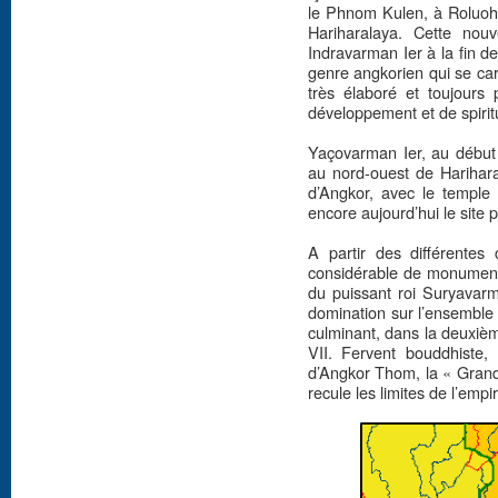
le Phnom Kulen, à Roluoh,
Hariharalaya. Cette nouv
Indravarman Ier à la fin d
genre angkorien qui se cara
très élaboré et toujours 
développement et de spiritua
Yaçovarman Ier, au début 
au nord-ouest de Hariharal
d’Angkor, avec le templ
encore aujourd’hui le site p
A partir des différentes
considérable de monument
du puissant roi Suryavarm
domination sur l’ensemble 
culminant, dans la deuxiè
VII. Fervent bouddhiste, 
d’Angkor Thom, la « Grande
recule les limites de l’empi