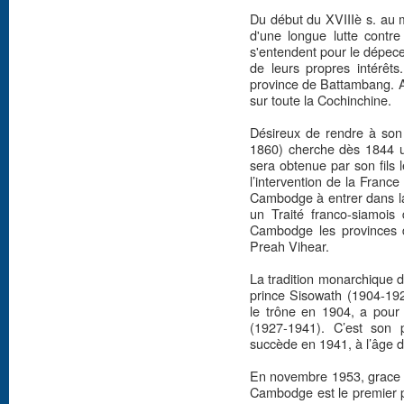
Du début du XVIIIè s. au m
d'une longue lutte contre
s'entendent pour le dépece
de leurs propres intérêt
province de Battambang. A
sur toute la Cochinchine.
Désireux de rendre à son
1860) cherche dès 1844 un
sera obtenue par son fils
l’intervention de la France
Cambodge à entrer dans la
un Traité franco-siamois 
Cambodge les provinces d
Preah Vihear.
La tradition monarchique d
prince Sisowath (1904-192
le trône en 1904, a pour 
(1927-1941). C’est son p
succède en 1941, à l’âge d
En novembre 1953, grace à
Cambodge est le premier p