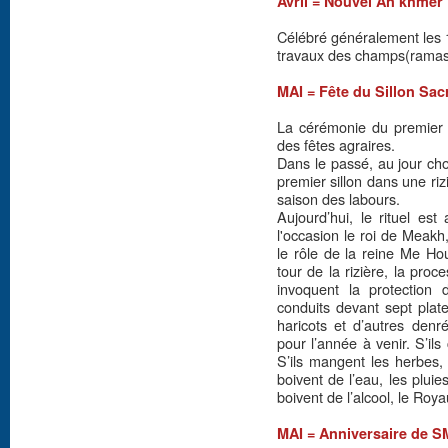
Avril = Nouvel An khmer 
Célébré généralement les 13
travaux des champs(ramas
MAI = Fête du Sillon Sacr
La cérémonie du premier l
des fêtes agraires.
Dans le passé, au jour choi
premier sillon dans une riz
saison des labours.
Aujourd’hui, le rituel est
l'occasion le roi de Meakh
le rôle de la reine Me Hou
tour de la rizière, la pro
invoquent la protection
conduits devant sept plat
haricots et d’autres denr
pour l’année à venir. S’il
S’ils mangent les herbes, 
boivent de l’eau, les pluie
boivent de l’alcool, le Ro
MAI = Anniversaire de S