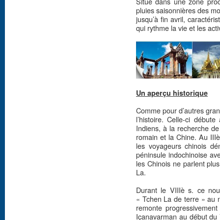
Situé dans une zone proc
pluies saisonnières des m
jusqu’à fin avril, caractéri
qui rythme la vie et les acti
Un aperçu historique
Comme pour d’autres grande
l’histoire. Celle-ci débu
Indiens, à la recherche de
romain et la Chine. Au III
les voyageurs chinois dé
péninsule indochinoise ave
les Chinois ne parlent pl
La.
Durant le VIIIè s. ce no
« Tchen La de terre » au n
remonte progressivement 
Içanavarman au début du V