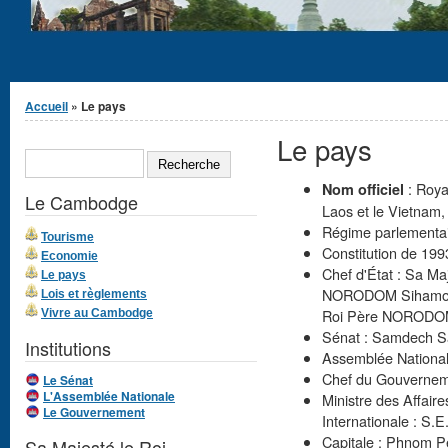
Vous êtes ici
Accueil
» Le pays
Le pays
Formulaire de
RECHERCHE
recherche
: Roya
Nom officiel
Le Cambodge
Laos et le Vietnam,
Régime parlementair
Tourisme
Constitution de 1993
Economie
Chef d'État : Sa 
Le pays
NORODOM Sihamoni,
Lois et règlements
Roi Père NORODOM
Vivre au Cambodge
Sénat : Samdech S
Institutions
Assemblée Nationa
Chef du Gouvernem
Le Sénat
L'Assemblée Nationale
Ministre des Affair
Le Gouvernement
Internationale : S
Capitale : Phnom Pe
Sa Majesté le Roi