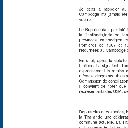
Je tiens à rappeler au 
Cambodge n'a jamais été 
voisins.
Le Représentant par intéri
la Thailande,forte de l'a
provinces cambodgiennes,
frontières de 1907 et 
retournées au Cambodge qu
En effet, après la défaite
thailandais signaient 
expressément la remise e
mêmes dirigeants thaila
Commission de conciliatio
Il convient de noter que
représentants des USA, de
.....
Depuis plusieurs années, 
la Thailande une déclarat
commune actuelle. La Tha
qui, comme je l'ai soul