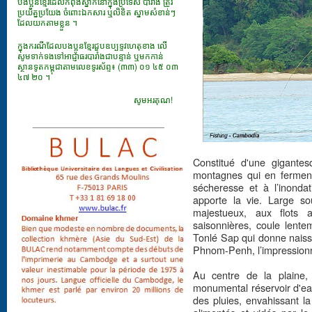
បងប្អូនខ្មែរដែលកំពុងស្នាក់នៅក្នុងប្រទេស បារាំង ត្រូវ
ប្រយ័ត្នប្រយែង ចំពោះឯកសារ​ ឬលិខិត ស្នាមសំខាន់ៗ
ដែលយកតាមខ្លួន ។
ក្នុងករណីដែលបងប្អូនខ្មែរជួបឧប្បទ្ទវហេតុខាង លើ
សូមទាក់ទងទៅអាជ្ញាធរបារាំងជាបន្ទាន់ ឬមកកាន់
ស្ថានទូតកម្ពុជាតាមលេខទូរស័ព្ទ៖ (៣៣) ០១ ៤៥ ០៣
៤៧ ២០ ។
សូមអរគុណ!
___________________________
Constitué d'une gigante
montagnes qui en ferment 
sécheresse et à l’inonda
apporte la vie. Large so
majestueux, aux flots 
saisonnières, coule lentem
Tonlé Sap qui donne naiss
Phnom-Penh, l’impression
Au centre de la plaine,
monumental réservoir d'ea
des pluies, envahissant la