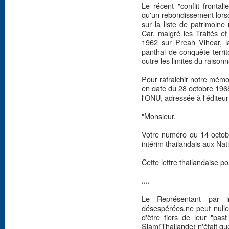
Le récent "conflit frontal
qu'un rebondissement lorsq
sur la liste de patrimoine
Car, malgré les Traités et
1962 sur Preah Vihear, l
panthai de conquête terri
outre les limites du raisonn
Pour rafraichir notre mémoi
en date du 28 octobre 19
l'ONU, adressée à l'éditeu
"Monsieur,
Votre numéro du 14 octobr
intérim thailandais aux Nat
Cette lettre thailandaise por
....
Le Représentant par i
désespérées,ne peut nullem
d'être fiers de leur "pa
Siam(Thailande) n'était qu