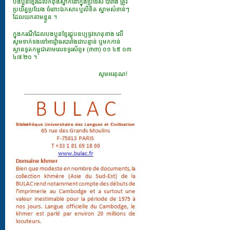
បងប្អូនខ្មែរដែលកំពុងស្នាក់នៅក្នុងប្រទេស បារាំង ត្រូវ
ប្រយ័ត្នប្រយែង ចំពោះឯកសារ​ ឬលិខិត ស្នាមសំខាន់ៗ
ដែលយកតាមខ្លួន ។
ក្នុងករណីដែលបងប្អូនខ្មែរជួបឧប្បទ្ទវហេតុខាង លើ
សូមទាក់ទងទៅអាជ្ញាធរបារាំងជាបន្ទាន់ ឬមកកាន់
ស្ថានទូតកម្ពុជាតាមលេខទូរស័ព្ទ៖ (៣៣) ០១ ៤៥ ០៣
៤៧ ២០ ។
សូមអរគុណ!
___________________________