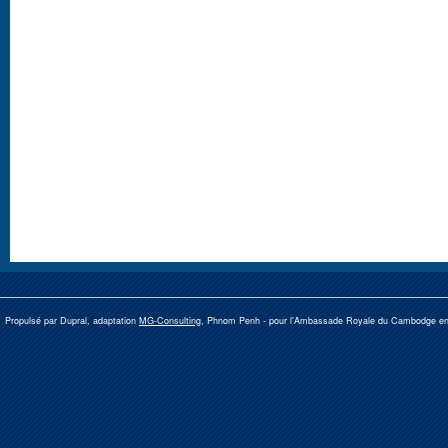
Propulsé par Dupral, adaptation
MG-Consulting
, Phnom Penh -
pour l'Ambassade Royale du Cambodge e