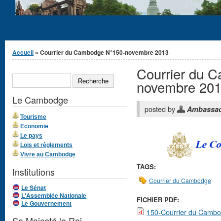
Vous êtes ici
Accueil
» Courrier du Cambodge N°150-novembre 2013
Courrier du 
Formulaire de
RECHERCHE
recherche
novembre 20
Le Cambodge
posted by
Ambassa
Tourisme
Economie
Le pays
Lois et règlements
Vivre au Cambodge
TAGS:
Institutions
Courrier du Cambodge
Le Sénat
L'Assemblée Nationale
FICHIER PDF:
Le Gouvernement
150-Courrier du Camb
Sa Majesté le Roi