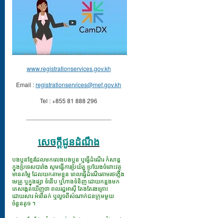
www.registrationservices.gov.kh
Email :
registrationservices@mef.gov.kh
Tel : +855 81 888 296
_________________________
សេចក្ដីជូនដំណឹង
បងប្អូនខ្មែរដែលមកលេងបងប្អូន ឬធ្វើដំណើរ កំសាន្ត
ក្នុងប្រទេសបារាំង សូមធ្វើការប្រយ័ត្ន ប្រយែងចំពោះវត្ថុ
មានតម្លៃ ដែលយកតាមខ្លួន ពេលធ្វើដំណើរតាមរថភ្លើង
មេត្រូ ឬក្នុងផ្សា ទំនើប ឬហាងទំនិញ ដោយកន្លងមក
គេសង្កេតឃើញថា ពលរដ្ឋអាស៊ី តែងតែរងគ្រោះ
ដោយសារ អំពើឆក់ ឬលួចពីសំណាក់ជនក្រុមមួយ
ចំនួនតូច ។