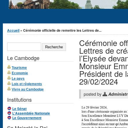
Vous êtes ici
Accueil
» Cérémonie officielle de remettre les Lettres de...
Cérémonie offi
Formulaire de
RECHERCHE
recherche
Lettres de cr
l’Elysée deva
Le Cambodge
Monsieur Em
Tourisme
Président de 
Economie
29/02/2024
Le pays
Lois et règlements
Vivre au Cambodge
posted by
Administr
Institutions
Le Sénat
L'Assemblée Nationale
Le Gouvernement
Sa Majesté le Roi