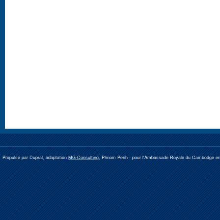
Propulsé par Dupral, adaptation
MG-Consulting
, Phnom Penh -
pour l'Ambassade Royale du Cambodge e