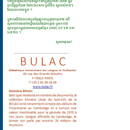
បងប្អូនខ្មែរដែលកំពុងស្នាក់នៅក្នុងប្រទេស បារាំង ត្រូវ
ប្រយ័ត្នប្រយែង ចំពោះឯកសារ​ ឬលិខិត ស្នាមសំខាន់ៗ
ដែលយកតាមខ្លួន ។
ក្នុងករណីដែលបងប្អូនខ្មែរជួបឧប្បទ្ទវហេតុខាង លើ
សូមទាក់ទងទៅអាជ្ញាធរបារាំងជាបន្ទាន់ ឬមកកាន់
ស្ថានទូតកម្ពុជាតាមលេខទូរស័ព្ទ៖ (៣៣) ០១ ៤៥ ០៣
៤៧ ២០ ។
សូមអរគុណ!
___________________________