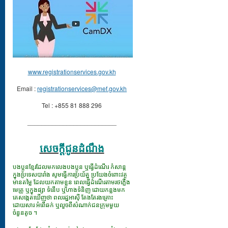
www.registrationservices.gov.kh
Email :
registrationservices@mef.gov.kh
Tel : +855 81 888 296
_________________________
សេចក្ដីជូនដំណឹង
បងប្អូនខ្មែរដែលមកលេងបងប្អូន ឬធ្វើដំណើរ កំសាន្ត
ក្នុងប្រទេសបារាំង សូមធ្វើការប្រយ័ត្ន ប្រយែងចំពោះវត្ថុ
មានតម្លៃ ដែលយកតាមខ្លួន ពេលធ្វើដំណើរតាមរថភ្លើង
មេត្រូ ឬក្នុងផ្សា ទំនើប ឬហាងទំនិញ ដោយកន្លងមក
គេសង្កេតឃើញថា ពលរដ្ឋអាស៊ី តែងតែរងគ្រោះ
ដោយសារ អំពើឆក់ ឬលួចពីសំណាក់ជនក្រុមមួយ
ចំនួនតូច ។