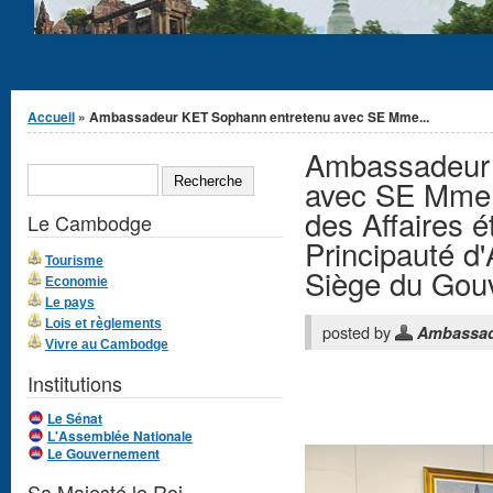
Vous êtes ici
Accueil
» Ambassadeur KET Sophann entretenu avec SE Mme...
Ambassadeur 
Formulaire de
RECHERCHE
recherche
avec SE Mme 
des Affaires é
Le Cambodge
Principauté d
Tourisme
Siège du Gouv
Economie
Le pays
Lois et règlements
posted by
Ambassa
Vivre au Cambodge
Institutions
Le Sénat
L'Assemblée Nationale
Le Gouvernement
Sa Majesté le Roi