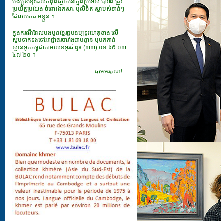
បងប្អូនខ្មែរដែលកំពុងស្នាក់នៅក្នុងប្រទេស បារាំង ត្រូវ
ប្រយ័ត្នប្រយែង ចំពោះឯកសារ​ ឬលិខិត ស្នាមសំខាន់ៗ
ដែលយកតាមខ្លួន ។
ក្នុងករណីដែលបងប្អូនខ្មែរជួបឧប្បទ្ទវហេតុខាង លើ
សូមទាក់ទងទៅអាជ្ញាធរបារាំងជាបន្ទាន់ ឬមកកាន់
ស្ថានទូតកម្ពុជាតាមលេខទូរស័ព្ទ៖ (៣៣) ០១ ៤៥ ០៣
៤៧ ២០ ។
សូមអរគុណ!
___________________________