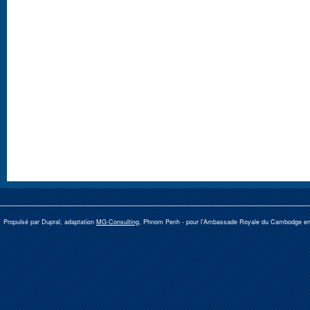
Propulsé par Dupral, adaptation
MG-Consulting
, Phnom Penh -
pour l'Ambassade Royale du Cambodge e