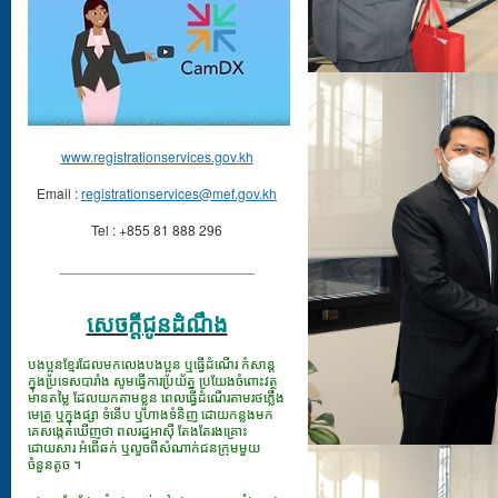
www.registrationservices.gov.kh
Email :
registrationservices@mef.gov.kh
Tel : +855 81 888 296
_________________________
សេចក្ដីជូនដំណឹង
បងប្អូនខ្មែរដែលមកលេងបងប្អូន ឬធ្វើដំណើរ កំសាន្ត
ក្នុងប្រទេសបារាំង សូមធ្វើការប្រយ័ត្ន ប្រយែងចំពោះវត្ថុ
មានតម្លៃ ដែលយកតាមខ្លួន ពេលធ្វើដំណើរតាមរថភ្លើង
មេត្រូ ឬក្នុងផ្សា ទំនើប ឬហាងទំនិញ ដោយកន្លងមក
គេសង្កេតឃើញថា ពលរដ្ឋអាស៊ី តែងតែរងគ្រោះ
ដោយសារ អំពើឆក់ ឬលួចពីសំណាក់ជនក្រុមមួយ
ចំនួនតូច ។