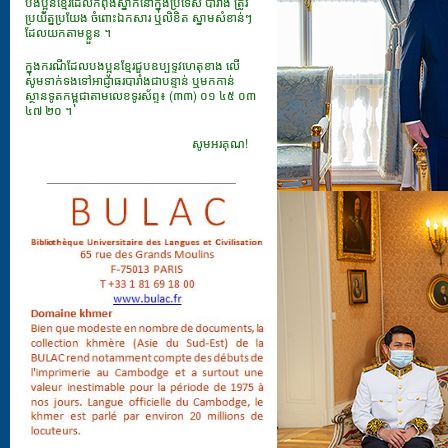
បងប្អូនខ្មែរដែលកំពុងស្នាក់នៅក្នុងប្រទេស បារាំង ត្រូវ
ប្រយ័ត្នប្រយែង ចំពោះឯកសារ​ ឬលិខិត ស្នាមសំខាន់ៗ
ដែលយកតាមខ្លួន ។
ក្នុងករណីដែលបងប្អូនខ្មែរជួបឧប្បទ្ទវហេតុខាង លើ
សូមទាក់ទងទៅអាជ្ញាធរបារាំងជាបន្ទាន់ ឬមកកាន់
ស្ថានទូតកម្ពុជាតាមលេខទូរស័ព្ទ៖ (៣៣) ០១ ៤៥ ០៣
៤៧ ២០ ។
សូមអរគុណ!
___________________________