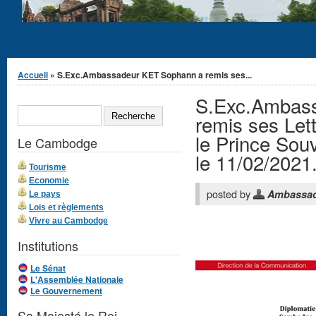
Vous êtes ici
Accueil
» S.Exc.Ambassadeur KET Sophann a remis ses...
S.Exc.Ambas
Formulaire de
RECHERCHE
recherche
remis ses Let
le Prince Sou
Le Cambodge
le 11/02/2021.
Tourisme
Economie
posted by
Ambassa
Le pays
Lois et règlements
Vivre au Cambodge
Institutions
Le Sénat
L'Assemblée Nationale
Le Gouvernement
Sa Majesté le Roi