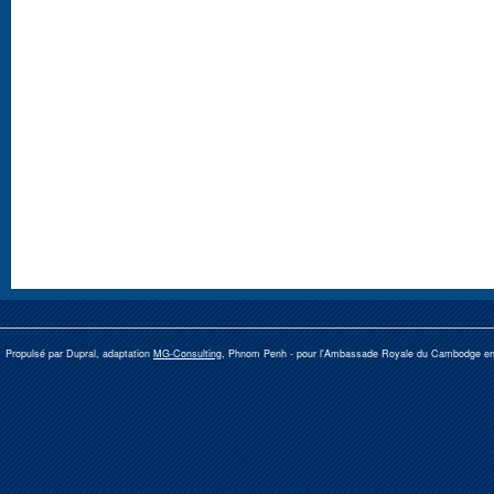
Propulsé par Dupral, adaptation
MG-Consulting
, Phnom Penh -
pour l'Ambassade Royale du Cambodge e