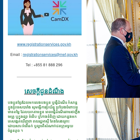
www.registrationservices.gov.kh
Email :
registrationservices@mef.gov.kh
Tel : +855 81 888 296
_________________________
សេចក្ដីជូនដំណឹង
បងប្អូនខ្មែរដែលមកលេងបងប្អូន ឬធ្វើដំណើរ កំសាន្ត
ក្នុងប្រទេសបារាំង សូមធ្វើការប្រយ័ត្ន ប្រយែងចំពោះវត្ថុ
មានតម្លៃ ដែលយកតាមខ្លួន ពេលធ្វើដំណើរតាមរថភ្លើង
មេត្រូ ឬក្នុងផ្សា ទំនើប ឬហាងទំនិញ ដោយកន្លងមក
គេសង្កេតឃើញថា ពលរដ្ឋអាស៊ី តែងតែរងគ្រោះ
ដោយសារ អំពើឆក់ ឬលួចពីសំណាក់ជនក្រុមមួយ
ចំនួនតូច ។