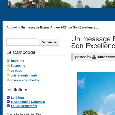
Vous êtes ici
Accueil
» Un message Bonne Année 2021 de Son Excellence...
Un message 
Formulaire de
RECHERCHE
recherche
Son Excellen
Le Cambodge
posted by
Ambassa
Tourisme
Economie
Le pays
Lois et règlements
Vivre au Cambodge
Institutions
Le Sénat
L'Assemblée Nationale
Le Gouvernement
Sa Majesté le Roi