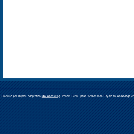
Propulsé par Dupral, adaptation
MG-Consulting
, Phnom Penh -
pour l'Ambassade Royale du Cambodge e