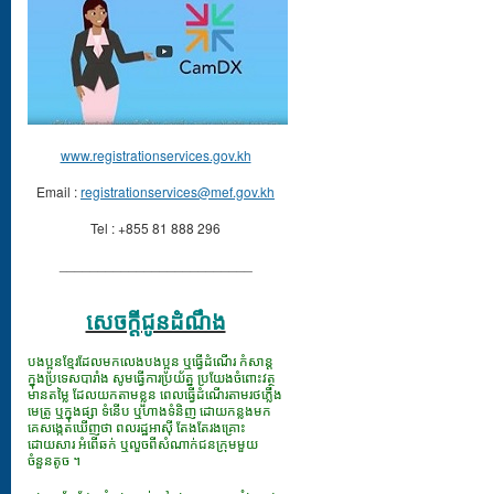
www.registrationservices.gov.kh
Email :
registrationservices@mef.gov.kh
Tel : +855 81 888 296
_________________________
សេចក្ដីជូនដំណឹង
បងប្អូនខ្មែរដែលមកលេងបងប្អូន ឬធ្វើដំណើរ កំសាន្ត
ក្នុងប្រទេសបារាំង សូមធ្វើការប្រយ័ត្ន ប្រយែងចំពោះវត្ថុ
មានតម្លៃ ដែលយកតាមខ្លួន ពេលធ្វើដំណើរតាមរថភ្លើង
មេត្រូ ឬក្នុងផ្សា ទំនើប ឬហាងទំនិញ ដោយកន្លងមក
គេសង្កេតឃើញថា ពលរដ្ឋអាស៊ី តែងតែរងគ្រោះ
ដោយសារ អំពើឆក់ ឬលួចពីសំណាក់ជនក្រុមមួយ
ចំនួនតូច ។