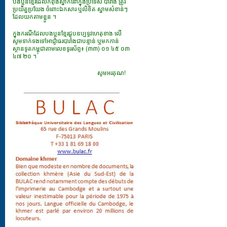
បងប្អូនខ្មែរដែលកំពុងស្នាក់នៅក្នុងប្រទេស បារាំង ត្រូវ
ប្រយ័ត្នប្រយែង ចំពោះឯកសារ​ ឬលិខិត ស្នាមសំខាន់ៗ
ដែលយកតាមខ្លួន ។
ក្នុងករណីដែលបងប្អូនខ្មែរជួបឧប្បទ្ទវហេតុខាង លើ
សូមទាក់ទងទៅអាជ្ញាធរបារាំងជាបន្ទាន់ ឬមកកាន់
ស្ថានទូតកម្ពុជាតាមលេខទូរស័ព្ទ៖ (៣៣) ០១ ៤៥ ០៣
៤៧ ២០ ។
សូមអរគុណ!
___________________________