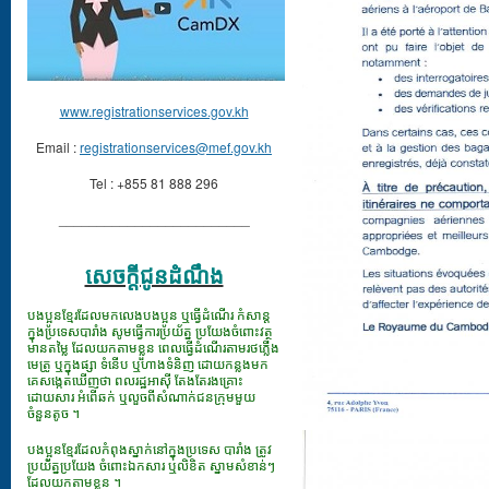
www.registrationservices.gov.kh
Email :
registrationservices@mef.gov.kh
Tel : +855 81 888 296
_________________________
សេចក្ដីជូនដំណឹង
បងប្អូនខ្មែរដែលមកលេងបងប្អូន ឬធ្វើដំណើរ កំសាន្ត
ក្នុងប្រទេសបារាំង សូមធ្វើការប្រយ័ត្ន ប្រយែងចំពោះវត្ថុ
មានតម្លៃ ដែលយកតាមខ្លួន ពេលធ្វើដំណើរតាមរថភ្លើង
មេត្រូ ឬក្នុងផ្សា ទំនើប ឬហាងទំនិញ ដោយកន្លងមក
គេសង្កេតឃើញថា ពលរដ្ឋអាស៊ី តែងតែរងគ្រោះ
ដោយសារ អំពើឆក់ ឬលួចពីសំណាក់ជនក្រុមមួយ
ចំនួនតូច ។
បងប្អូនខ្មែរដែលកំពុងស្នាក់នៅក្នុងប្រទេស បារាំង ត្រូវ
ប្រយ័ត្នប្រយែង ចំពោះឯកសារ​ ឬលិខិត ស្នាមសំខាន់ៗ
ដែលយកតាមខ្លួន ។