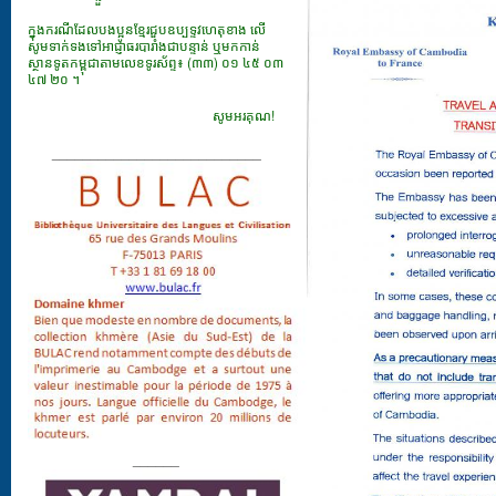
ក្នុងករណីដែលបងប្អូនខ្មែរជួបឧប្បទ្ទវហេតុខាង លើ
សូមទាក់ទងទៅអាជ្ញាធរបារាំងជាបន្ទាន់ ឬមកកាន់
ស្ថានទូតកម្ពុជាតាមលេខទូរស័ព្ទ៖ (៣៣) ០១ ៤៥ ០៣
៤៧ ២០ ។
សូមអរគុណ!
___________________________
______