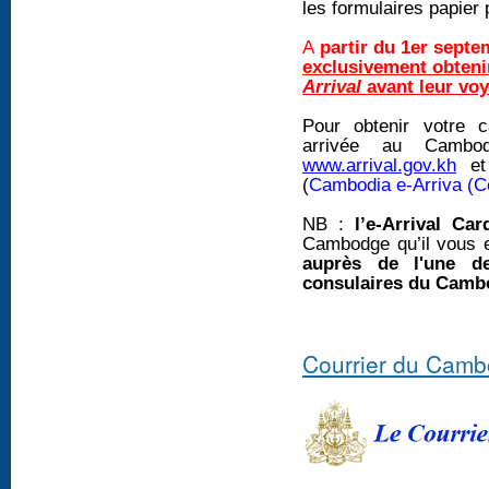
les formulaires papier 
A
partir du 1er septe
exclusivement obtenir
Arrival
avant leur vo
Pour obtenir votre c
arrivée au Cambod
www.arrival.gov.kh
e
(
Cambodia e-Arriva (C
NB :
l’e-Arrival Car
Cambodge qu’il vous e
auprès de l'une de
consulaires du Cambo
Courrier du Camb