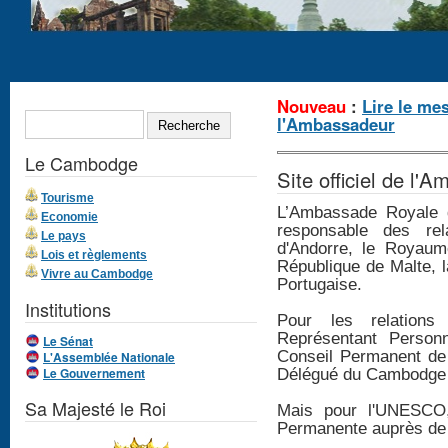
Formulaire de
Nouveau
:
Lire le me
RECHERCHE
l'Ambassadeur
recherche
Le Cambodge
Site officiel de l
Tourisme
L’Ambassade Royale 
Economie
responsable des rela
Le pays
d'Andorre, le Royaume
Lois et règlements
République de Malte, 
Vivre au Cambodge
Portugaise.
Institutions
Pour les relations 
Représentant Person
Le Sénat
Conseil Permanent de 
L'Assemblée Nationale
Le Gouvernement
Délégué du Cambodge 
Sa Majesté le Roi
Mais pour l'UNESCO,
Permanente auprès d