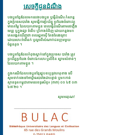
សេចក្ដីជូនដំណឹង
បងប្អូនខ្មែរដែលមកលេងបងប្អូន ឬធ្វើដំណើរ កំសាន្ត
ក្នុងប្រទេសបារាំង សូមធ្វើការប្រយ័ត្ន ប្រយែងចំពោះវត្ថុ
មានតម្លៃ ដែលយកតាមខ្លួន ពេលធ្វើដំណើរតាមរថភ្លើង
មេត្រូ ឬក្នុងផ្សា ទំនើប ឬហាងទំនិញ ដោយកន្លងមក
គេសង្កេតឃើញថា ពលរដ្ឋអាស៊ី តែងតែរងគ្រោះ
ដោយសារ អំពើឆក់ ឬលួចពីសំណាក់ជនក្រុមមួយ
ចំនួនតូច ។
បងប្អូនខ្មែរដែលកំពុងស្នាក់នៅក្នុងប្រទេស បារាំង ត្រូវ
ប្រយ័ត្នប្រយែង ចំពោះឯកសារ​ ឬលិខិត ស្នាមសំខាន់ៗ
ដែលយកតាមខ្លួន ។
ក្នុងករណីដែលបងប្អូនខ្មែរជួបឧប្បទ្ទវហេតុខាង លើ
សូមទាក់ទងទៅអាជ្ញាធរបារាំងជាបន្ទាន់ ឬមកកាន់
ស្ថានទូតកម្ពុជាតាមលេខទូរស័ព្ទ៖ (៣៣) ០១ ៤៥ ០៣
៤៧ ២០ ។
សូមអរគុណ!
___________________________