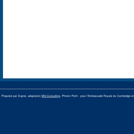
Propulsé par Dupral, adaptation
MG-Consulting
, Phnom Penh -
pour l'Ambassade Royale du Cambodge e