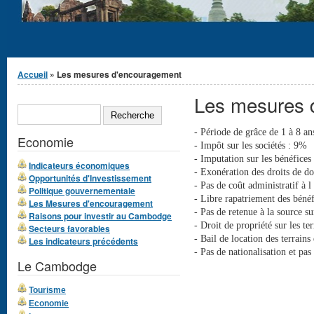
Vous êtes ici
Accueil
» Les mesures d'encouragement
Les mesures 
Formulaire de
RECHERCHE
recherche
- Période de grâce de 1 à 8 an
Economie
- Impôt sur les sociétés : 9%
- Imputation sur les bénéfices
Indicateurs économiques
- Exonération des droits de do
Opportunités d'Investissement
- Pas de coût administratif à l
Politique gouvernementale
- Libre rapatriement des bénéf
Les Mesures d'encouragement
- Pas de retenue à la source su
Raisons pour investir au Cambodge
- Droit de propriété sur les t
Secteurs favorables
- Bail de location des terrain
Les indicateurs précédents
- Pas de nationalisation et pas
Le Cambodge
Tourisme
Economie