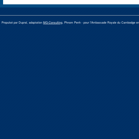
Propulsé par Dupral, adaptation
MG-Consulting
, Phnom Penh -
pour l'Ambassade Royale du Cambodge e