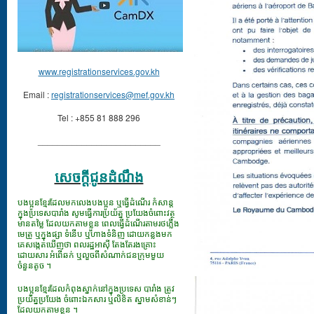
www.registrationservices.gov.kh
Email :
registrationservices@mef.gov.kh
Tel : +855 81 888 296
_________________________
សេចក្ដីជូនដំណឹង
បងប្អូនខ្មែរដែលមកលេងបងប្អូន ឬធ្វើដំណើរ កំសាន្ត
ក្នុងប្រទេសបារាំង សូមធ្វើការប្រយ័ត្ន ប្រយែងចំពោះវត្ថុ
មានតម្លៃ ដែលយកតាមខ្លួន ពេលធ្វើដំណើរតាមរថភ្លើង
មេត្រូ ឬក្នុងផ្សា ទំនើប ឬហាងទំនិញ ដោយកន្លងមក
គេសង្កេតឃើញថា ពលរដ្ឋអាស៊ី តែងតែរងគ្រោះ
ដោយសារ អំពើឆក់ ឬលួចពីសំណាក់ជនក្រុមមួយ
ចំនួនតូច ។
បងប្អូនខ្មែរដែលកំពុងស្នាក់នៅក្នុងប្រទេស បារាំង ត្រូវ
ប្រយ័ត្នប្រយែង ចំពោះឯកសារ​ ឬលិខិត ស្នាមសំខាន់ៗ
ដែលយកតាមខ្លួន ។