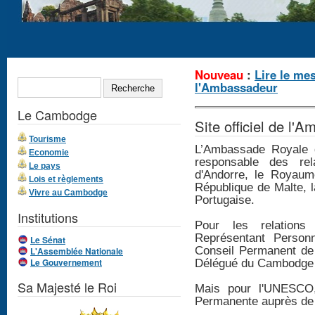
Formulaire de
Nouveau
:
Lire le me
RECHERCHE
l'Ambassadeur
recherche
Le Cambodge
Site officiel de l
Tourisme
L’Ambassade Royale 
Economie
responsable des rela
Le pays
d'Andorre, le Royaume
Lois et règlements
République de Malte, 
Vivre au Cambodge
Portugaise.
Institutions
Pour les relations 
Représentant Person
Le Sénat
Conseil Permanent de 
L'Assemblée Nationale
Le Gouvernement
Délégué du Cambodge 
Sa Majesté le Roi
Mais pour l'UNESCO,
Permanente auprès d