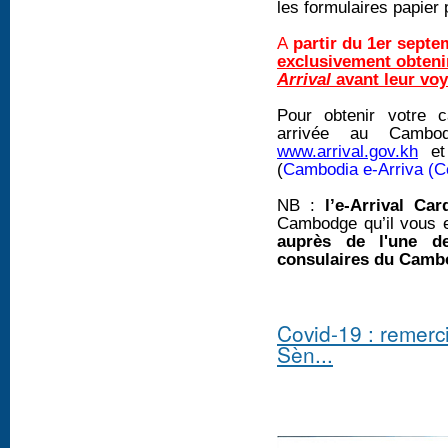
les formulaires papier 
A
partir du 1er septe
exclusivement obtenir
Arrival
avant leur vo
Pour obtenir votre c
arrivée au Cambod
www.arrival.gov.kh
e
(
Cambodia e-Arriva (C
NB :
l’e-Arrival Car
Cambodge qu’il vous e
auprès de l'une de
consulaires du Cambo
Covid-19 : reme
Sèn...