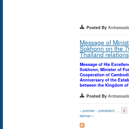
Ambassad
Posted By
Message of Ministe
Sokhonn on the 7
Thailand relations
Message of His Excellen
Sokhonn, Minister of For
Cooperation of Cambodia
Anniversary of the Estab
between the Kingdom of
Ambassad
Posted By
Pages
« premier
‹ précédent
…
3
dernier »