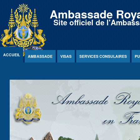
Jump to Content
Ambassade Roya
Site officiel de l'Amb
ACCUEIL
AMBASSADE
VISAS
SERVICES CONSULAIRES
PU