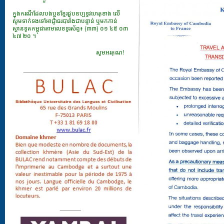
ក្នុងករណីដែលបងប្អូនខ្មែរជួបឧប្បទ្ទវហេតុខាង លើ
សូមទាក់ទងទៅអាជ្ញាធរបារាំងជាបន្ទាន់ ឬមកកាន់
ស្ថានទូតកម្ពុជាតាមលេខទូរស័ព្ទ៖ (៣៣) ០១ ៤៥ ០៣
៤៧ ២០ ។
សូមអរគុណ!
___________________________
______